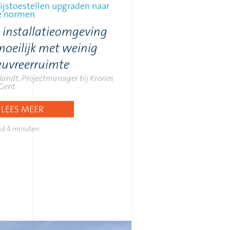
ijstoestellen upgraden naar
e normen
 installatieomgeving
oeilijk met weinig
uvreerruimte
elandt, Projectmanager bij Kronos
 Gent
LEES MEER
jd
4 minuten