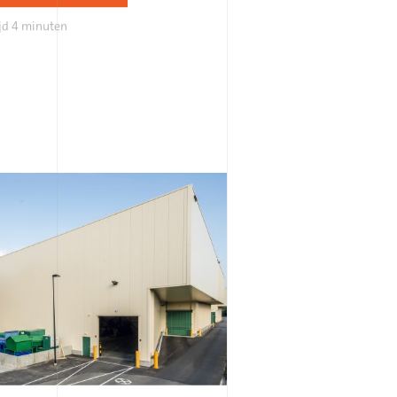
jd
4 minuten