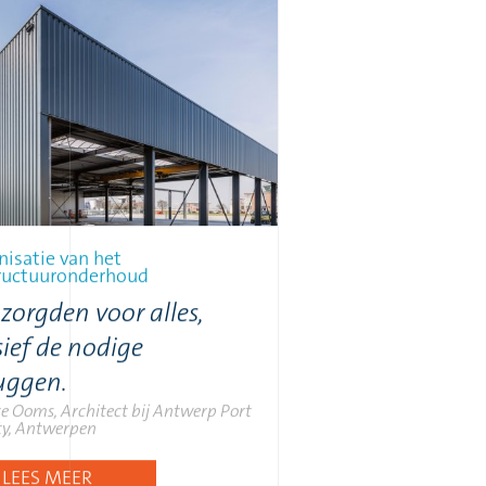
isatie van het
tructuuronderhoud
 zorgden voor alles,
sief de nodige
uggen.
e Ooms, Architect bij Antwerp Port
ty, Antwerpen
LEES MEER