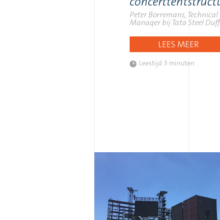
concerttentstruct
Peter Borremans, Technical
Manager bij Tata Steel Duff
LEES MEER
Leestijd
3 minuten