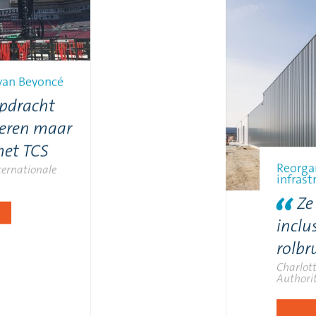
van Beyoncé
opdracht
geren maar
met TCS
Reorgan
nternationale
infras
Ze
inclu
rolbr
Charlott
Authori