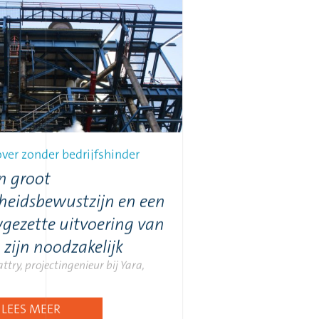
ver zonder bedrijfshinder
n groot
gheidsbewustzijn en een
ezette uitvoering van
 zijn noodzakelijk
attry, projectingenieur bij Yara,
LEES MEER