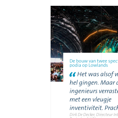
De bouw van twee spect
podia op Lowlands
Het was alsof 
hel gingen. Maar 
ingenieurs verras
met een vleugje
inventiviteit. Prac
Dirk De Decker, Directeur I