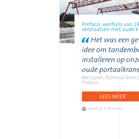
Prefaco: welfsels van 1
verplaatsen met oude 
Het was een g
idee om tandembe
installeren op on
oude portaalkran
Ben Gysen, Technical Team 
Prefaco
LEES MEER
Leestijd
3 minuten