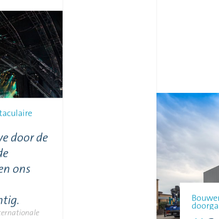
aculaire
we door de
de
ten ons
Bouwen
htig.
doorga
nternationale