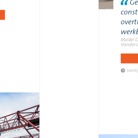
Ge
const
overt
werk
Maikel 
Vanders
Leesti