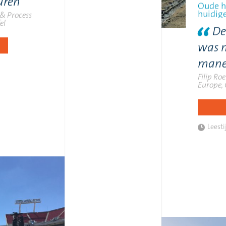
uren
Oude h
huidig
 & Process
el
De
was m
mane
Filip Ro
Europe,
Leesti