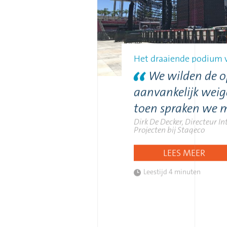
Het draaiende podium 
We wilden de 
aanvankelijk wei
toen spraken we 
Dirk De Decker, Directeur I
Projecten bij Stageco
LEES MEER
Leestijd
4 minuten