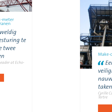
8-meter
kranen
eweldig
sturing te
ze twee
Make-o
en
Ee
Leader at Echo-
veili
nauwg
taken
Cyrille C
Tertre