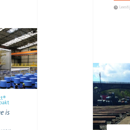
Leesti
ct®
pakt
e is