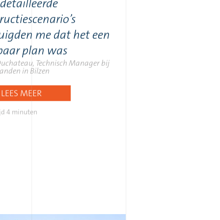
detailleerde
ructiescenario’s
uigden me dat het een
baar plan was
Duchateau, Technisch Manager bij
anden in Bilzen
LEES MEER
jd
4 minuten