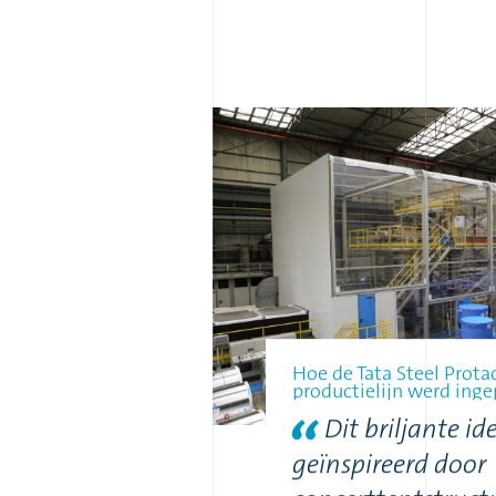
Hoe de Tata Steel Prota
productielijn werd inge
Dit briljante ide
geïnspireerd door