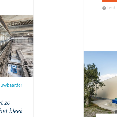
Leesti
rouwbaarder
t zo
het bleek