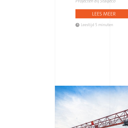
Projecten bij Stageco
LEES MEER
Leestijd
5 minuten