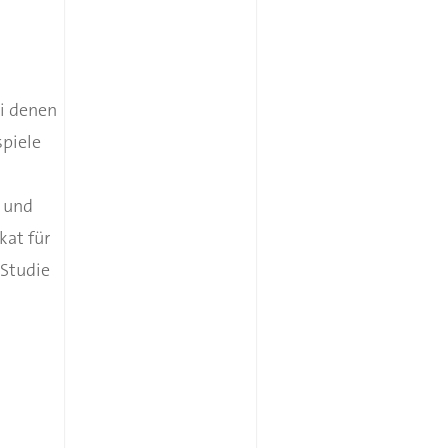
ei denen
piele
 und
kat für
 Studie