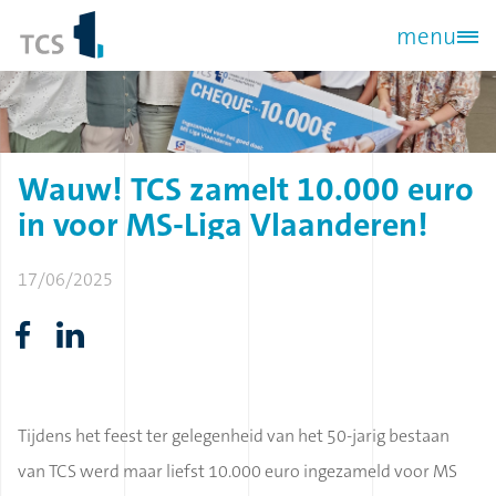
Overslaan
menu
en
naar
de
inhoud
Wauw!
TCS
zamelt
10.000
euro
gaan
in
voor
MS-Liga
Vlaanderen!
17/06/2025
Tijdens het feest ter gelegenheid van het 50-jarig bestaan
van TCS werd maar liefst 10.000 euro ingezameld voor MS