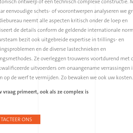
ctonisch ontwerp of een technisch complexe constructie. 
aar eenvoudige schets- of voorontwerpen analyseren we gr
iebureau neemt alle aspecten kritisch onder de loep en
iseert de details conform de geldende internationale nor
rsteam bezit ook uitgebreide expertise in trillings- en
ingsproblemen en de diverse lastechnieken en
ingsmethodes. Ze overleggen trouwens voortdurend met 
walificeerde uitvoerders om onaangename verrassingen i
en op de werf te vermijden. Zo bewaken we ook uw kosten.
 vraag primeert, ook als ze complex is
TACTEER ONS