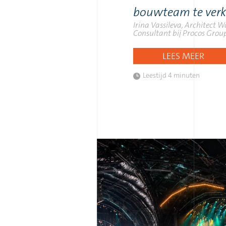
bouwteam te verk
Irina Vassileva, Architect 
Consultant bij Procos Grou
LEES MEER
Leestijd
4 minuten