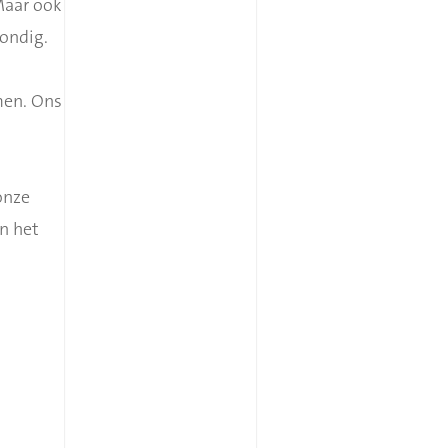
Maar ook
ondig.
men. Ons
onze
n het