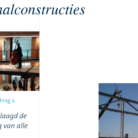
aalconstructies
hing a
slaagd de
 van alle