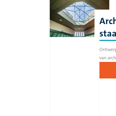
Arc
staa
Ontwerp
van arch