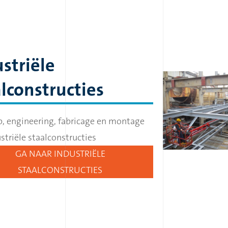
striële
lconstructies
, engineering, fabricage en montage
striële staalconstructies
GA NAAR INDUSTRIËLE
STAALCONSTRUCTIES