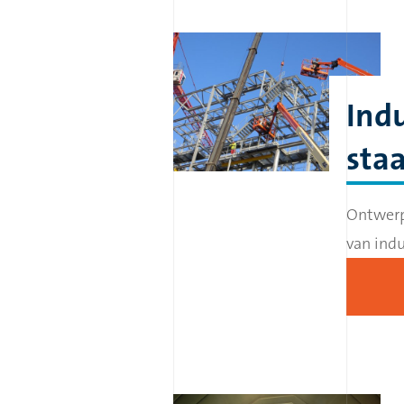
Indu
staa
Ontwerp
van indu