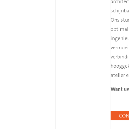
archite
schijnb
Ons stud
optimal
ingenieu
vermoei
verbind
hooggek
atelier 
Want uw
CON