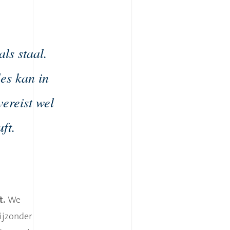
als staal
.
les kan in
ereist wel
ft.
t
.
We
bijzonder