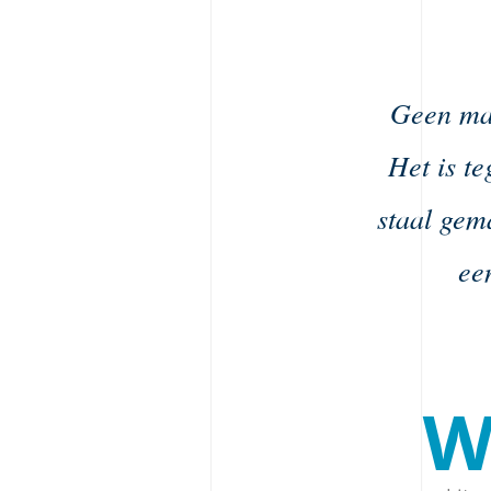
Geen mat
Het is te
staal gem
ee