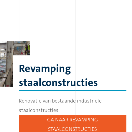
Revamping
staalconstructies
Renovatie van bestaande industriële
staalconstructies
GA NAAR REVAMPING
STAALCONSTRUCTIES