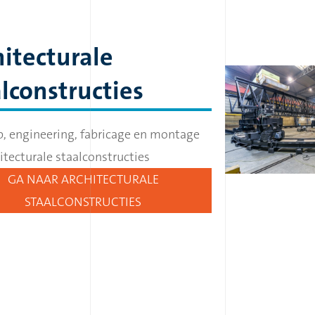
hitecturale
lconstructies
, engineering, fabricage en montage
itecturale staalconstructies
GA NAAR ARCHITECTURALE
STAALCONSTRUCTIES