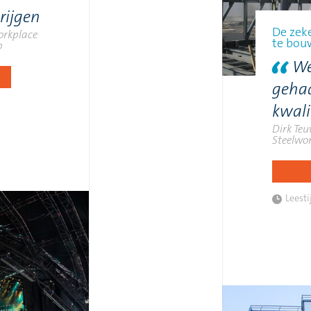
rijgen
De zek
Workplace
te bou
p
We
gehaa
kwali
Dirk Te
Steelwor
Leesti