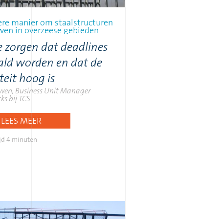
ere manier om staalstructuren
wen in overzeese gebieden
 zorgen dat deadlines
ld worden en dat de
teit hoog is
uwen, Business Unit Manager
ks bij TCS
LEES MEER
jd
4 minuten