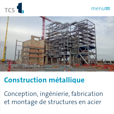
Aller
menu
au
contenu
principal
Construction
métallique
Conception, ingénierie, fabrication
et montage de structures en acier